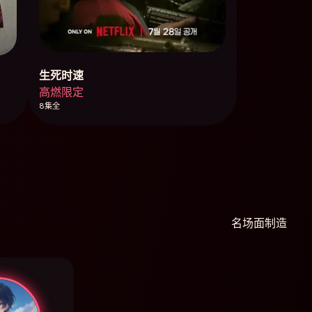
生死时速
高燃限定
8集全
名场面制造