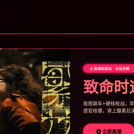
高潮制造机 · 全站首爆
致命时
极限飙车+硬核枪战，年
感官核爆，肾上腺素拉
立即高潮