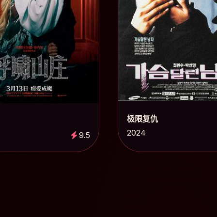
极限复仇
2024
9.5