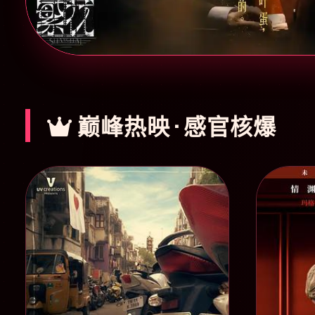
巅峰热映 · 感官核爆