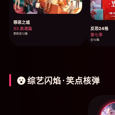
罪恶之城
反恐24格
S3 高潮篇
更新至12集
第七季
全10集
综艺闪焰 · 笑点核弹