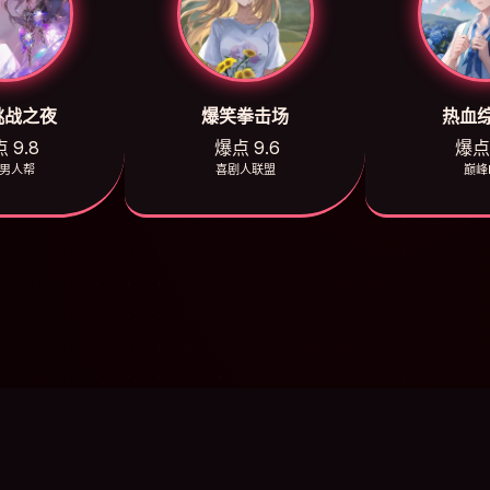
挑战之夜
爆笑拳击场
热血
 9.8
爆点 9.6
爆点 
男人帮
喜剧人联盟
巅峰