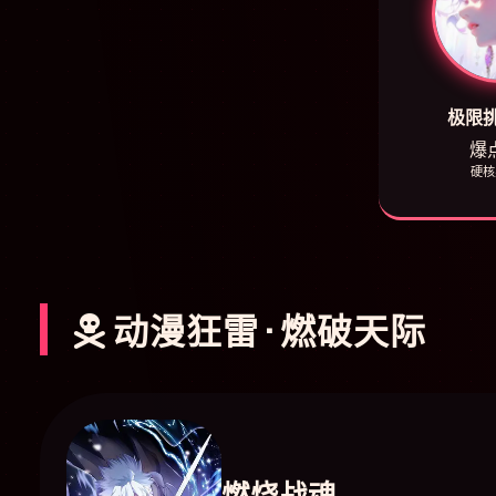
极限
爆点
硬核
动漫狂雷 · 燃破天际
燃烧战魂