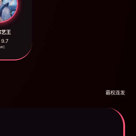
综艺王
9.7
MC
霸权连发