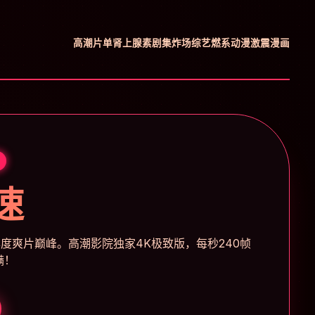
高潮片单
肾上腺素剧集
炸场综艺
燃系动漫
激震漫画
速
度爽片巅峰。高潮影院独家4K极致版，每秒240帧
满！