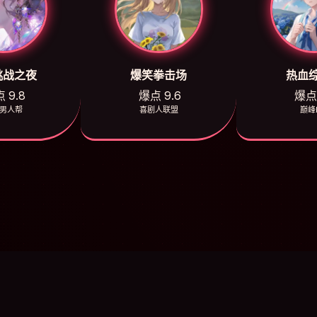
挑战之夜
爆笑拳击场
热血
 9.8
爆点 9.6
爆点 
男人帮
喜剧人联盟
巅峰