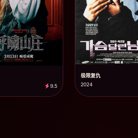
极限复仇
2024
9.5