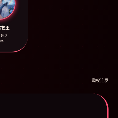
综艺王
9.7
MC
霸权连发