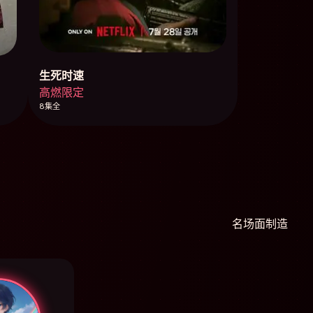
生死时速
高燃限定
8集全
名场面制造