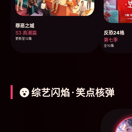
罪恶之城
反恐24格
S3 高潮篇
更新至12集
第七季
全10集
综艺闪焰 · 笑点核弹