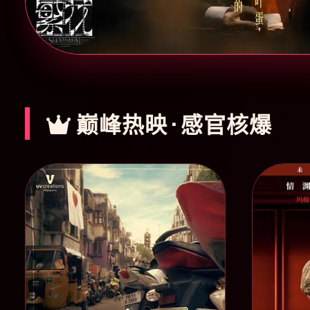
巅峰热映 · 感官核爆