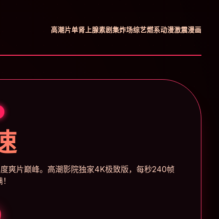
高潮片单
肾上腺素剧集
炸场综艺
燃系动漫
激震漫画
速
度爽片巅峰。高潮影院独家4K极致版，每秒240帧
满！