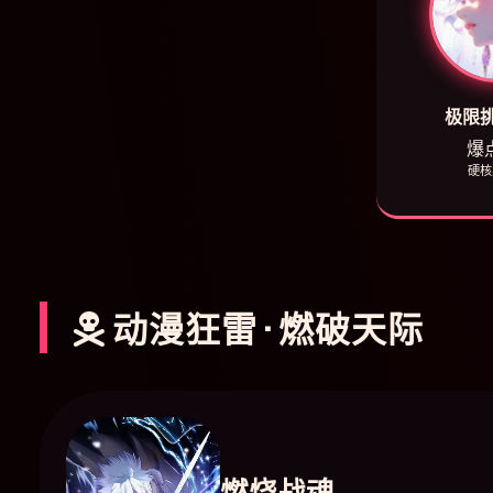
极限
爆点
硬核
动漫狂雷 · 燃破天际
燃烧战魂