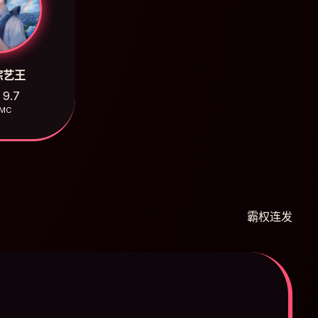
综艺王
9.7
MC
霸权连发