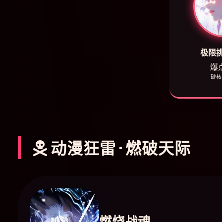
极限
爆点
硬核
动漫狂雷 · 燃破天际
燃烧战魂