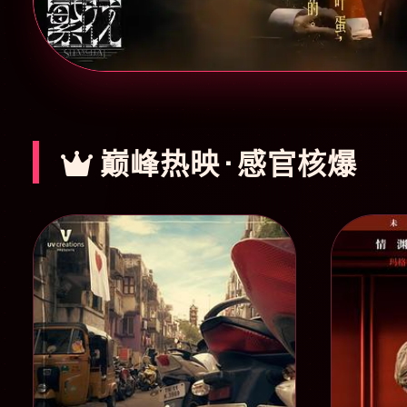
巅峰热映 · 感官核爆