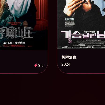
极限复仇
2024
9.5