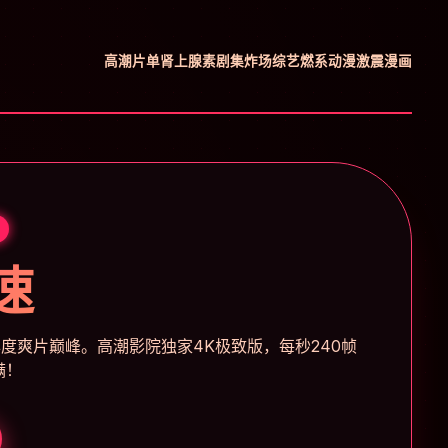
高潮片单
肾上腺素剧集
炸场综艺
燃系动漫
激震漫画
速
度爽片巅峰。高潮影院独家4K极致版，每秒240帧
满！