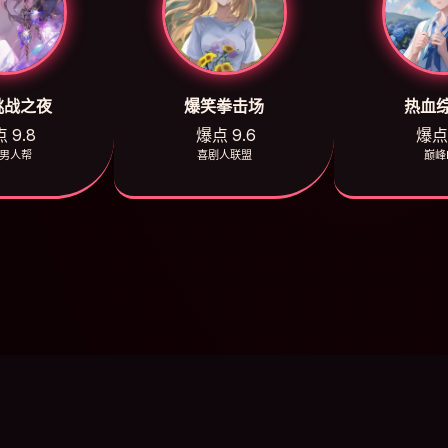
挑战之夜
爆笑拳击场
热血
 9.8
爆点 9.6
爆点 
男人帮
喜剧人联盟
巅峰