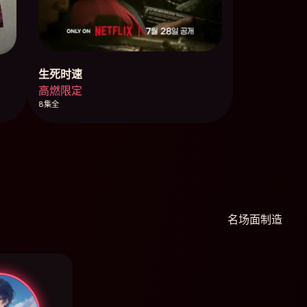
生死时速
高燃限定
8集全
名场面制造