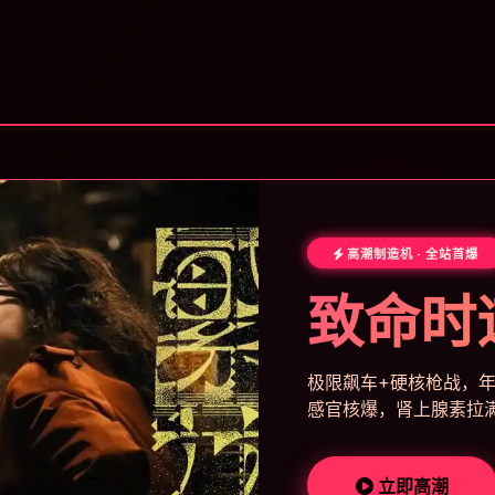
高潮制造机 · 全站首爆
致命时
极限飙车+硬核枪战，年
感官核爆，肾上腺素拉
立即高潮