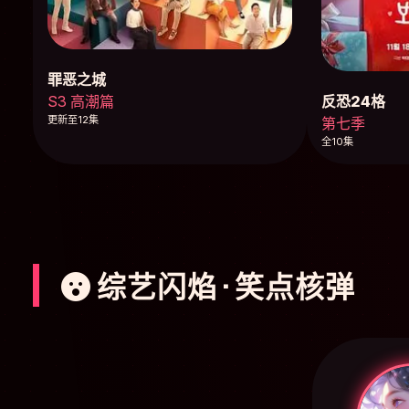
罪恶之城
反恐24格
S3 高潮篇
更新至12集
第七季
全10集
综艺闪焰 · 笑点核弹